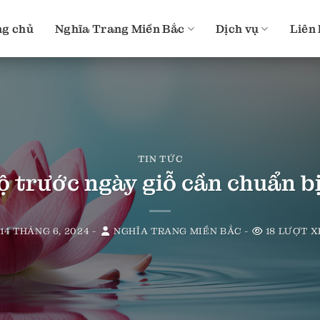
g chủ
Nghĩa Trang Miền Bắc
Dịch vụ
Liên
TIN TỨC
 trước ngày giỗ cần chuẩn b
14 THÁNG 6, 2024
-
NGHĨA TRANG MIỀN BẮC
-
18 LƯỢT 