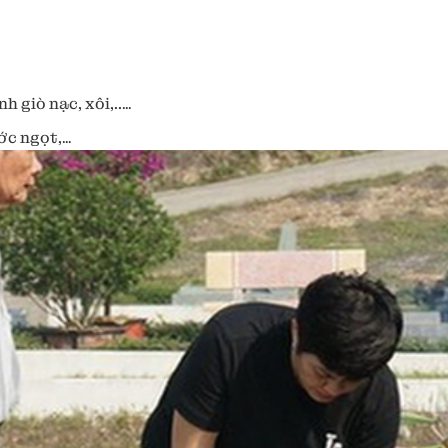
h giò nạc, xôi,..…
ước ngọt,…