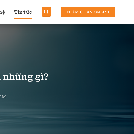
 hệ
Tin tức
THĂM QUAN ONLINE
ị những gì?
XEM