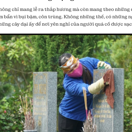
hông chỉ mang lễ ra thắp hương mà còn mang theo những đ
m bẩn vì bụi bặm, côn trùng. Không những thế, có những ng
hững cây dại ấy để nơi yên nghỉ của người quá cố được sạc