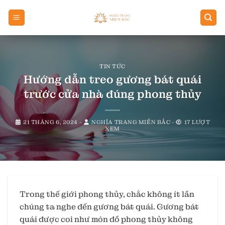
Chuyển
đến
nội
dung
TIN TỨC
Hướng dẫn treo gương bát quái
trước cửa nhà đúng phong thủy
21 THÁNG 6, 2024
-
NGHĨA TRANG MIỀN BẮC
-
17 LƯỢT
XEM
Trong thế giới phong thủy, chắc không ít lần
chúng ta nghe đến gương bát quái. Gương bát
quái được coi như món đồ phong thủy không