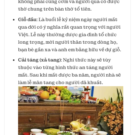
không phải cúng cơm và người quá cố được
thờ chung trên bàn thờ tổ tiên.
Giỗ đầu
: Là buổi lễ kỷ niệm ngày người mất
qua đời có ý nghĩa rất quan trọng với người
Việt. Lễ này thường được gia đình tổ chức
long trọng, mời người thân trong dòng họ,
bạn bè gần xa và anh em bằng hữu về dự giỗ.
Cải táng (xả tang)
: Nghi thức này sẽ tùy
thuộc vào từng hình thức an táng người
mất. Sau khi mất được ba năm, người nhà sẽ
làm lễ mãn tang cho người đã khuất.