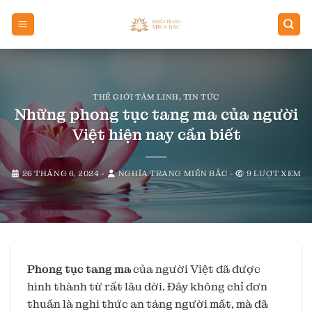
Chuyển
đến
nội
dung
THẾ GIỚI TÂM LINH
,
TIN TỨC
Những phong tục tang ma của người
Việt hiện nay cần biết
26 THÁNG 6, 2024
-
NGHĨA TRANG MIỀN BẮC
-
9 LƯỢT XEM
Phong tục tang ma
của người Việt đã được
hình thành từ rất lâu đời. Đây không chỉ đơn
thuần là nghi thức an táng người mất, mà đã