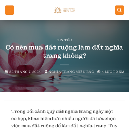
Chuyển
đến
nội
dung
TIN TỨC
Có nên mua đất ruộng làm đất nghĩa
trang không?
22 THÁNG 7, 2024
-
NGHĨA TRANG MIỀN BẮC
-
4 LƯỢT XEM
Trong bối cảnh quỹ đất nghĩa trang ngày một
eo hẹp, khan hiếm hơn nhiều người đã lựa chọn
việc mua đất ruộng để làm đất nghĩa trang. Tuy